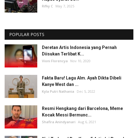
Rifky C
May 7, 2025
POPULAR POSTS
Deretan Artis Indonesia yang Pernah
Diisukan Terlibat K...
Vioni Florencya
Nov 10, 2020
Fakta Baru! Lagu Alm. Ayah Dikta Dibeli
Kanye West dan ...
Kyla Putri Nathania
Dec 5, 2022
Resmi Hengkang dari Barcelona, Meme
Kocak Messi Bermunc...
Shafira Anindyanari
Aug 6, 2021