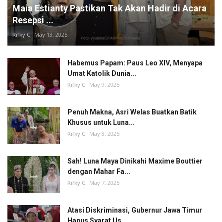
Maia Estianty Pastikan Tak Akan Hadir di Acara
Resepsi ...
Rifky C
May 13, 2025
Habemus Papam: Paus Leo XIV, Menyapa
Umat Katolik Dunia...
Rifky C
May 9, 2025
Penuh Makna, Asri Welas Buatkan Batik
Khusus untuk Luna...
Rifky C
May 8, 2025
Sah! Luna Maya Dinikahi Maxime Bouttier
dengan Mahar Fa...
Rifky C
May 7, 2025
Atasi Diskriminasi, Gubernur Jawa Timur
Hapus Syarat Us...