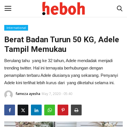
International
Berat Badan Turun 50 KG, Adele
Home
Tampil Memukau
Entertainment
Berulang tahu yang ke 32 tahun, Adele mendadak menjadi
Lifestyle
trending twitter. Hal ini ternayata berhubungan dengan
penampilan terbaru Adele diusianya yang sekarang. Penyanyi
Video
Adele kini terlihat lebih kurus dari yang diketahui selama ini.
fameza ayesha
May 7, 2020 - 05:40
News