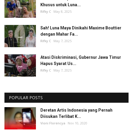
Khusus untuk Luna...
Rifky C
May 8, 2025
Sah! Luna Maya Dinikahi Maxime Bouttier
dengan Mahar Fa...
Rifky C
May 7, 2025
Atasi Diskriminasi, Gubernur Jawa Timur
Hapus Syarat Us...
Rifky C
May 7, 2025
POPULAR POSTS
Deretan Artis Indonesia yang Pernah
Diisukan Terlibat K...
Vioni Florencya
Nov 10, 2020