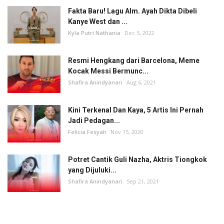
Fakta Baru! Lagu Alm. Ayah Dikta Dibeli
Kanye West dan ...
Kyla Putri Nathania
Dec 5, 2022
Resmi Hengkang dari Barcelona, Meme
Kocak Messi Bermunc...
Shafira Anindyanari
Aug 6, 2021
Kini Terkenal Dan Kaya, 5 Artis Ini Pernah
Jadi Pedagan...
Felicia Fesyah
Nov 15, 2020
Potret Cantik Guli Nazha, Aktris Tiongkok
yang Dijuluki...
Shafira Anindyanari
Sep 21, 2021