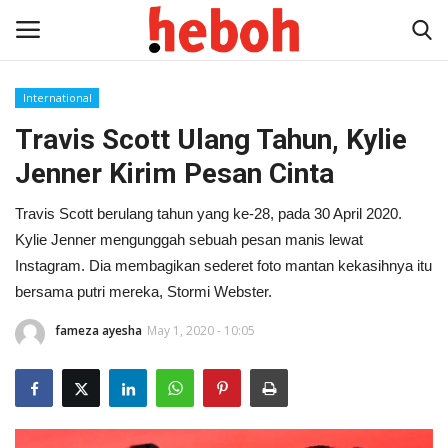
International
Travis Scott Ulang Tahun, Kylie
Home
Jenner Kirim Pesan Cinta
Entertainment
Travis Scott berulang tahun yang ke-28, pada 30 April 2020.
Lifestyle
Kylie Jenner mengunggah sebuah pesan manis lewat
Instagram. Dia membagikan sederet foto mantan kekasihnya itu
Video
bersama putri mereka, Stormi Webster.
fameza ayesha
May 1, 2020 - 10:05
News