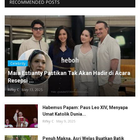
RECOMMENDED POSTS
Celebrity
Maia Estianty Pastikan Tak Akan Hadir di Acara
Resepsi ...
Rifky C
May 13, 2025
Habemus Papam: Paus Leo XIV, Menyapa
Umat Katolik Dunia...
Rifky C
May 9, 2025
Penuh Makna, Asri Welas Buatkan Batik