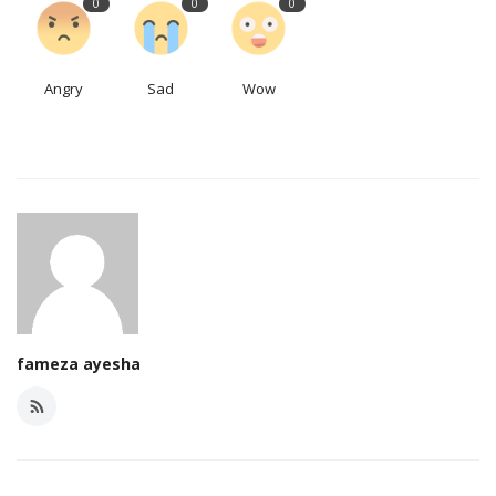
0
0
0
Angry
Sad
Wow
fameza ayesha