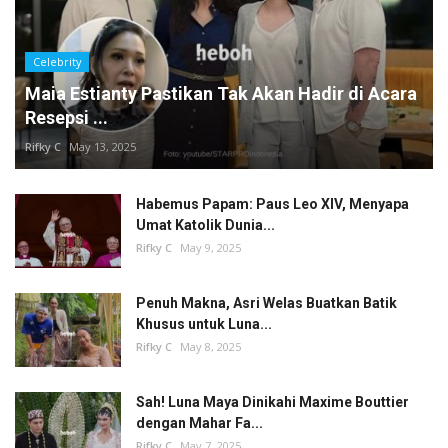
Celebrity
Maia Estianty Pastikan Tak Akan Hadir di Acara
Resepsi ...
Rifky C
May 13, 2025
Habemus Papam: Paus Leo XIV, Menyapa
Umat Katolik Dunia...
Rifky C
May 9, 2025
Penuh Makna, Asri Welas Buatkan Batik
Khusus untuk Luna...
Rifky C
May 8, 2025
Sah! Luna Maya Dinikahi Maxime Bouttier
dengan Mahar Fa...
Rifky C
May 7, 2025