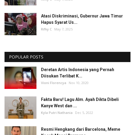
Atasi Diskriminasi, Gubernur Jawa Timur
Hapus Syarat Us...
Rifky C
May 7, 2025
POPULAR POSTS
Deretan Artis Indonesia yang Pernah
Diisukan Terlibat K...
Vioni Florencya
Nov 10, 2020
Fakta Baru! Lagu Alm. Ayah Dikta Dibeli
Kanye West dan ...
Kyla Putri Nathania
Dec 5, 2022
Resmi Hengkang dari Barcelona, Meme