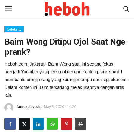
Celebrity
Baim Wong Ditipu Ojol Saat Nge-
Home
prank?
Entertainment
Heboh.com, Jakarta - Baim Wong saat ini sedang fokus
Lifestyle
menjadi Youtuber yang terkenal dengan konten prank sambil
membantu orang-orang yang kurang mampu dari segi ekonomi.
Video
Dalam konten ini Baim terkadang melakukannya dengan artis
lain.
News
fameza ayesha
May 8, 2020 - 14:20