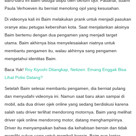
Baru-baru ini Baim diduga ditipu oleh oknum ojol. Padahal, suami
Paula Verhoeven itu berniat menolong ojol yang kesusahan.
Di videonya kali ini Baim melakukan prank untuk menjadi pasukan
oranye atau petugas kebersihan kota. Saat menjalankan aksinya
Baim bertemu dengan dua pengamen yang menjadi target
utama. Baim akhirnya bisa menyelesaiakan niatnya untuk
membantu pengamen itu, walau akhirnya sang pengamen
mengetahui identitas Baim.
Baca Yuk!
Roy Kiyoshi Ditangkap, Netizen: Emang Enggak Bisa
Lihat Polisi Datang?
Setelah Baim selesai membantu pengamen, dia berniat pulang
dan menyudahi videonya ini. Namun saat baru akan sampai di
mobil, ada dua driver ojek online yang sedang berdiskusi karena
salah satu driver terlihat mendorong motornya. Baim yang melihat
driver ojek online mendorong motor, datang menghampirinya.
Driver itu menyampaikan bahwa dia kehabisan bensin dan tidak
memiliki cukup uang untuk membeli bensin. Baim pun lantas