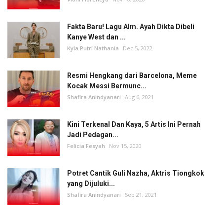
Fakta Baru! Lagu Alm. Ayah Dikta Dibeli
Kanye West dan ...
Kyla Putri Nathania
Dec 5, 2022
Resmi Hengkang dari Barcelona, Meme
Kocak Messi Bermunc...
Shafira Anindyanari
Aug 6, 2021
Kini Terkenal Dan Kaya, 5 Artis Ini Pernah
Jadi Pedagan...
Felicia Fesyah
Nov 15, 2020
Potret Cantik Guli Nazha, Aktris Tiongkok
yang Dijuluki...
Shafira Anindyanari
Sep 21, 2021