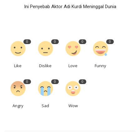
Ini Penyebab Aktor Adi Kurdi Meninggal Dunia
0
0
0
0
Like
Dislike
Love
Funny
0
0
0
Angry
Sad
Wow