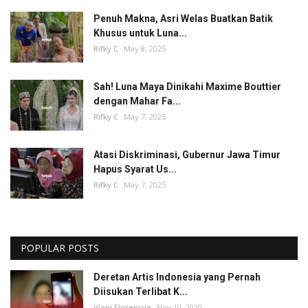
Penuh Makna, Asri Welas Buatkan Batik
Khusus untuk Luna...
Rifky C
May 8, 2025
Sah! Luna Maya Dinikahi Maxime Bouttier
dengan Mahar Fa...
Rifky C
May 7, 2025
Atasi Diskriminasi, Gubernur Jawa Timur
Hapus Syarat Us...
Rifky C
May 7, 2025
POPULAR POSTS
Deretan Artis Indonesia yang Pernah
Diisukan Terlibat K...
Vioni Florencya
Nov 10, 2020