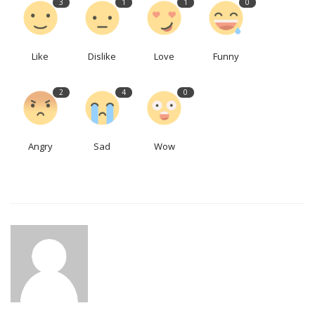
3
1
1
0
Like
Dislike
Love
Funny
2
4
0
Angry
Sad
Wow