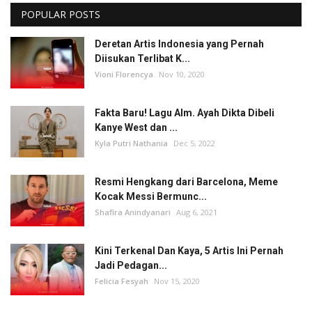
POPULAR POSTS
Deretan Artis Indonesia yang Pernah
Diisukan Terlibat K...
Vioni Florencya
Nov 10, 2020
Fakta Baru! Lagu Alm. Ayah Dikta Dibeli
Kanye West dan ...
Kyla Putri Nathania
Dec 5, 2022
Resmi Hengkang dari Barcelona, Meme
Kocak Messi Bermunc...
Shafira Anindyanari
Aug 6, 2021
Kini Terkenal Dan Kaya, 5 Artis Ini Pernah
Jadi Pedagan...
Felicia Fesyah
Nov 15, 2020