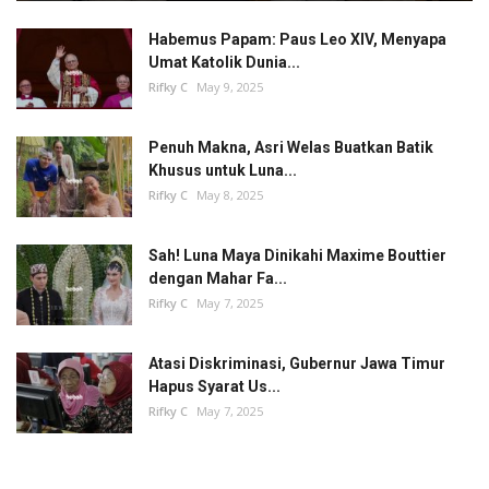
Habemus Papam: Paus Leo XIV, Menyapa
Umat Katolik Dunia...
Rifky C
May 9, 2025
Penuh Makna, Asri Welas Buatkan Batik
Khusus untuk Luna...
Rifky C
May 8, 2025
Sah! Luna Maya Dinikahi Maxime Bouttier
dengan Mahar Fa...
Rifky C
May 7, 2025
Atasi Diskriminasi, Gubernur Jawa Timur
Hapus Syarat Us...
Rifky C
May 7, 2025