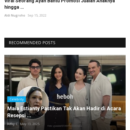
Viral Seorang Ayah Bantu Promosi Jualan Anaknya
hingga ...
Aldi Nugroho
Sep 15, 2022
RECOMMENDED POSTS
Celebrity
Maia Estianty Pastikan Tak Akan Hadir di Acara
Resepsi ...
Rifky C
May 13, 2025