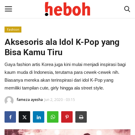
Fashion
Aksesoris ala Idol K-Pop yang
Home
Bisa Kamu Tiru
Entertainment
Gaya fashion artis Korea juga kini mulai menjadi inspirasi bagi
Lifestyle
kaum muda di Indonesia, terutama para cewek-cewek nih.
Biasanya mereka akan terinspirasi dari idol K-Pop yang
Video
memiliki tampilan cute, girly hingga ala street style.
fameza ayesha
Jun 2, 2020 - 03:15
News